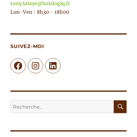
tony.lafaye@boislogiq.fr
Lun-Ven : 8h30 - 18h00
SUIVEZ-MOI
Facebook
Instagram
LinkedIn
RE
Recherche
pour :