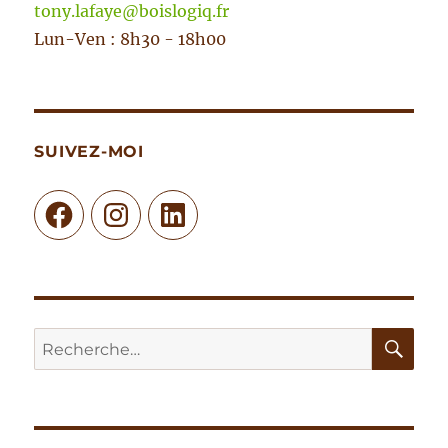
tony.lafaye@boislogiq.fr
Lun-Ven : 8h30 - 18h00
SUIVEZ-MOI
Facebook
Instagram
LinkedIn
RE
Recherche
pour :