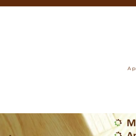
A p
pose