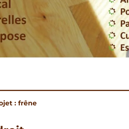
ojet :
frêne