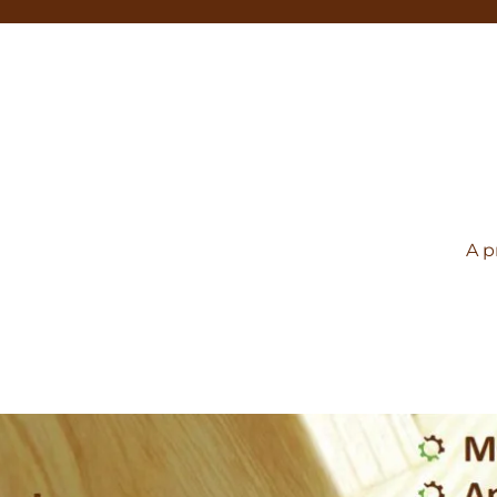
A p
pose