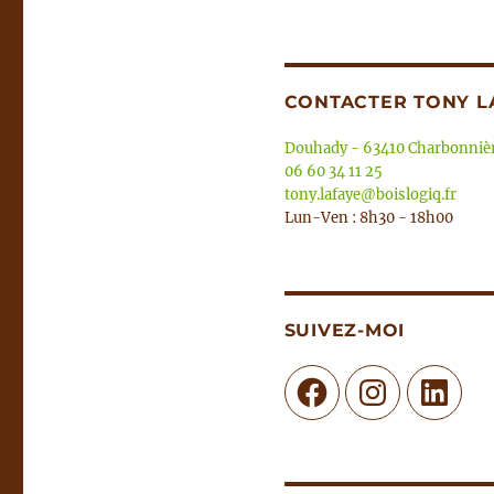
CONTACTER TONY L
Douhady - 63410 Charbonnièr
06 60 34 11 25
tony.lafaye@boislogiq.fr
Lun-Ven : 8h30 - 18h00
SUIVEZ-MOI
Facebook
Instagram
LinkedIn