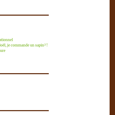
ationnel
Noël, je commande un sapin² !
ure