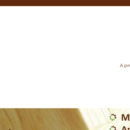
A p
pose